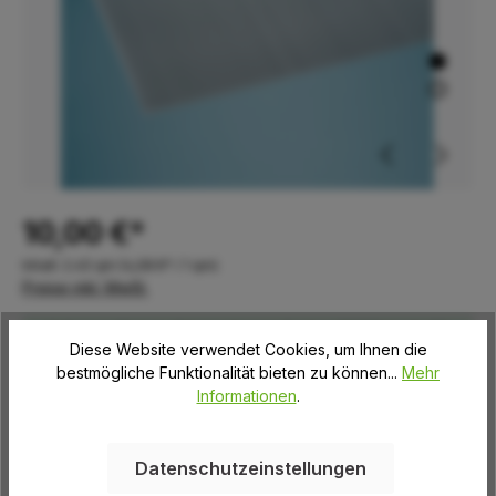
10,00 €*
Inhalt:
2.45 qm
(4,08 €* / 1 qm)
Preise inkl. MwSt.
Sofort verfügbar, Abholzeitraum: Freitag (13:00 bis 16:00
Uhr)
Diese Website verwendet Cookies, um Ihnen die
bestmögliche Funktionalität bieten zu können...
Mehr
Informationen
.
auswählen
Länge Bedachungsplatten
2000 mm
2500 mm
Datenschutzeinstellungen