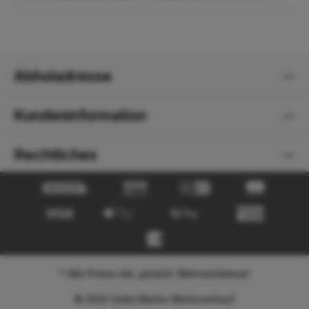
Abholadresse
Kundeninformation
Rechtliches
* Alle Preise inkl. gesetzl. Mehrwertsteuer
© 2026 Gutta Werke Werksverkauf