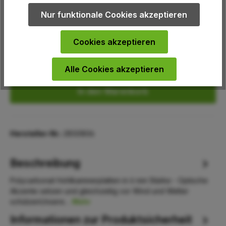
auswählen
Breite Bedachungsplatten
Nur funktionale Cookies akzeptieren
980 mm
Cookies akzeptieren
Produkt Anzahl: Gib den gewünschten We
Alle Cookies akzeptieren
In den Warenkorb
Hersteller-Nr.:
2850806
Beschreibung
Polycarbonat Hohlkammerplatten in 6 mm Stärke - Optische
Akzente setzen und gleichzeitig vor Wind und Wetter
schützenUnsere…
Mehr
Informationen zur Produktsicherheit