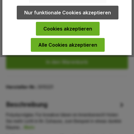
Nur funktionale Cookies akzeptieren
auswählen
Breite ebene Platten
500 mm
1000 mm
Cookies akzeptieren
Produkt Anzahl: Gib den gewünschten We
Alle Cookies akzeptieren
In den Warenkorb
Hersteller-Nr.:
3010221
Beschreibung
Polystyrolglas: Für kreative Ideen im Innenbereich! Holen
Sie mehr Licht in Ihr Zuhause, zum Beispiel in etwas dunkle
Räume…
Mehr