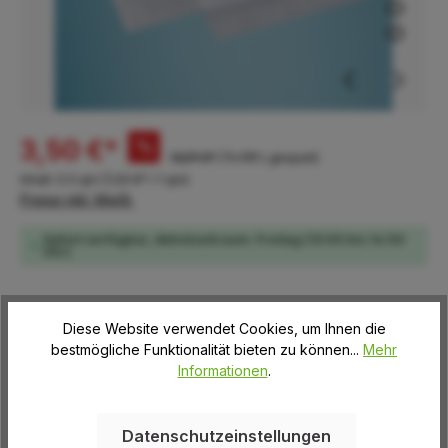
3,50 €*
%
13,99 €*
(74.98% gespart)
Inhalt:
0.5 qm
(7,00 €* / 1 qm)
Preise inkl. MwSt.
Sofort verfügbar, Abholzeitraum: Freitag (13:00 bis 16:00
Uhr)
auswählen
Länge ebene Platten
Diese Website verwendet Cookies, um Ihnen die
bestmögliche Funktionalität bieten zu können...
Mehr
1000 mm
Informationen
.
auswählen
Stärke ebene Platten
Datenschutzeinstellungen
2,5 mm
5 mm