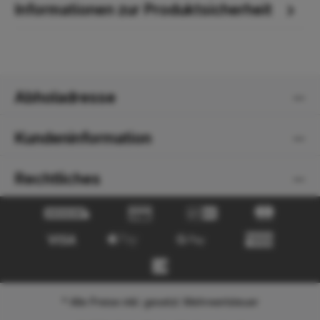
Informationen zur Produktsicherheit
Abholadresse
Kundeninformation
Rechtliches
* Alle Preise inkl. gesetzl. Mehrwertsteuer