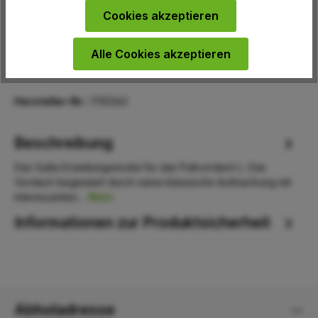
Cookies akzeptieren
In den Warenkorb
Alle Cookies akzeptieren
Hersteller-Nr.:
7312262
Beschreibung
Das Gutta Erweitungsmodul für das Pultvordach L. Das
Vordach begeistert durch seine klassische Aufmachung mit
interessanten…
Mehr
Informationen zur Produktsicherheit
Abholadresse