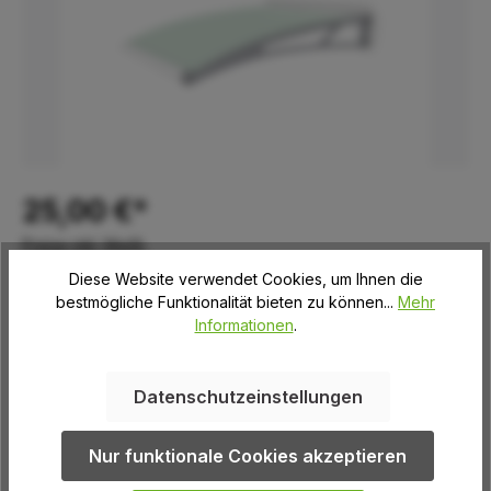
25,00 €*
Preise inkl. MwSt.
Diese Website verwendet Cookies, um Ihnen die
Sofort verfügbar, Abholzeitraum: Freitag (13:00 bis 16:00
bestmögliche Funktionalität bieten zu können...
Mehr
Uhr)
Informationen
.
auswählen
Farbe Eindeckung
Datenschutzeinstellungen
satiniert grün
Nur funktionale Cookies akzeptieren
Produkt Anzahl: Gib den gewünschten We